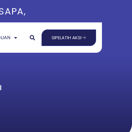
S
A
P
A
,
S
A
L
A
M
,
S
O
P
A
N
,
S
A
N
T
DUAN
SIPELATIH AKSI
I