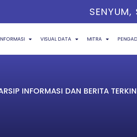
M
H
O
R
A
S
S
S
S
S
.
.
.
.
.
!
!
!
S
E
N
Y
U
M
,
INFORMASI
VISUAL DATA
MITRA
PENGA
ARSIP INFORMASI DAN BERITA TERKIN