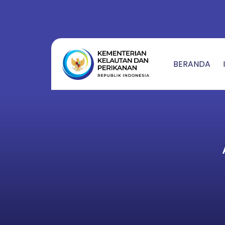
S
A
L
A
BERANDA